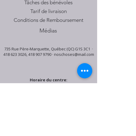
Tâches des bénévoles
Tarif de livraison
Conditions de Remboursement
Médias
735 Rue Père-Marquette, Québec (QC) G1S 3C1 ·
418 623 3026
,
418 907 9790
·
noschoses@mail.com
Horaire du centre:
Mardi: 9:30h - 16:30h
Jeudi: 9:30h - 19:00h
Samedi: 9:30h - 15:30h