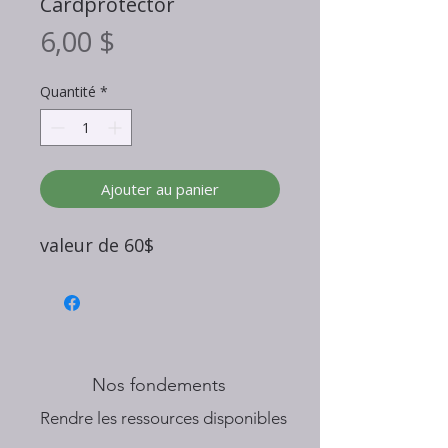
Cardprotector
Prix
6,00 $
Quantité
*
Ajouter au panier
valeur de 60$
Nos fondements
​Rendre les ressources disponibles