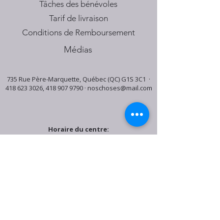
Tâches des bénévoles
Tarif de livraison
Conditions de Remboursement
Médias
735 Rue Père-Marquette, Québec (QC) G1S 3C1 ·
418 623 3026
,
418 907 9790
·
noschoses@mail.com
Horaire du centre:
Mardi: 9:30h - 16:30h
Jeudi: 9:30h - 19:00h
Samedi: 9:30h - 15:30h