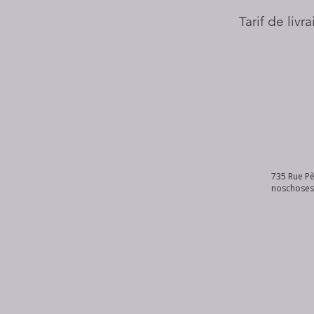
Tarif de livr
735 Rue Pè
noschose