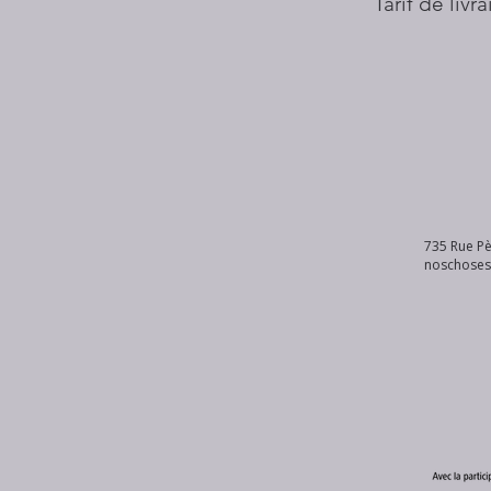
Tarif de livr
735 Rue Pè
noschose