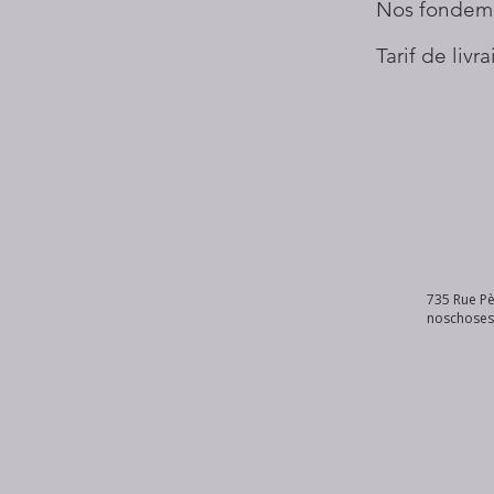
Nos fondem
Tarif de livr
735 Rue Pè
noschose