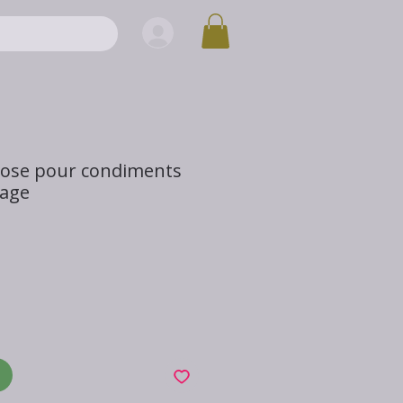
 rose pour condiments
tage
x