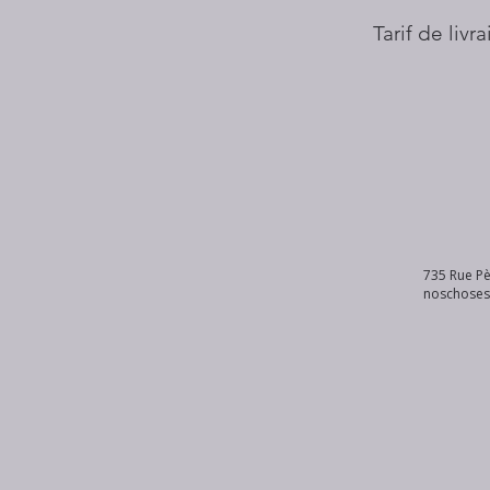
Tarif de livr
735 Rue Pè
noschose