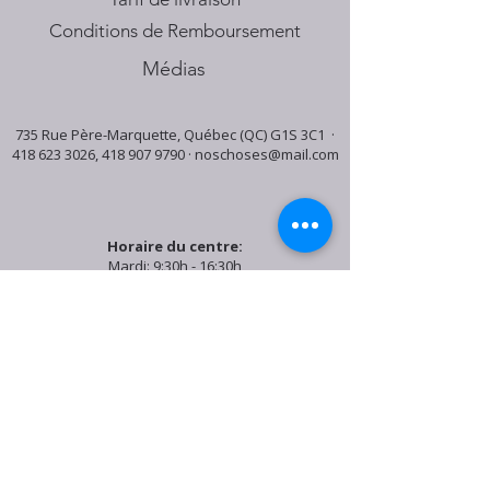
Conditions de Remboursement
Médias
735 Rue Père-Marquette, Québec (QC) G1S 3C1 ·
418 623 3026
,
418 907 9790
·
noschoses@mail.com
Horaire du centre:
Mardi: 9:30h - 16:30h
Jeudi: 9:30h - 19:00h
Samedi: 9:30h - 15:30h