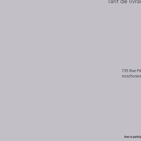
Tarif de livr
735 Rue Pè
noschose