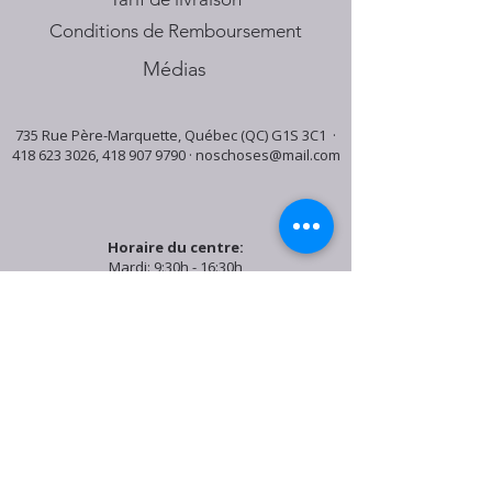
Conditions de Remboursement
Médias
735 Rue Père-Marquette, Québec (QC) G1S 3C1 ·
418 623 3026
,
418 907 9790
·
noschoses@mail.com
Horaire du centre:
Mardi: 9:30h - 16:30h
Jeudi: 9:30h - 19:00h
Samedi: 9:30h - 15:30h