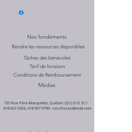
Nos fondements
​Rendre les ressources disponibles
Tâches des bénévoles
Tarif de livraison
Conditions de Remboursement
Médias
735 Rue Père-Marquette, Québec (QC) G1S 3C1 ·
418 623 3026
,
418 907 9790
·
noschoses@mail.com