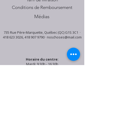
Conditions de Remboursement
Médias
735 Rue Père-Marquette, Québec (QC) G1S 3C1 ·
418 623 3026
,
418 907 9790
·
noschoses@mail.com
Horaire du centre:
Mardi: 9:30h - 16:30h
Jeudi: 9:30h - 19:00h
Samedi: 9:30h - 15:30h