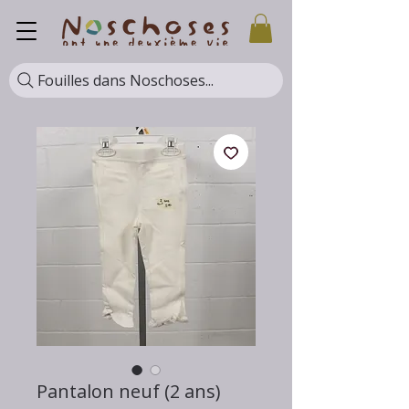
Fouilles dans Noschoses...
Pantalon neuf (2 ans)