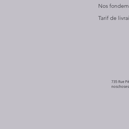
Nos fondem
Tarif de livr
735 Rue Pè
noschose