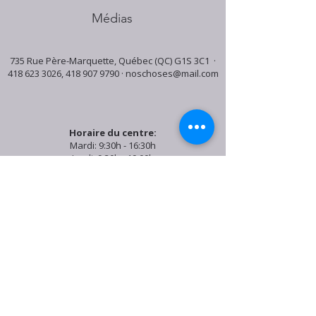
Médias
735 Rue Père-Marquette, Québec (QC) G1S 3C1 ·
418 623 3026
,
418 907 9790
·
noschoses@mail.com
Horaire du centre:
Mardi: 9:30h - 16:30h
Jeudi: 9:30h - 19:00h
Samedi: 9:30h - 15:30h