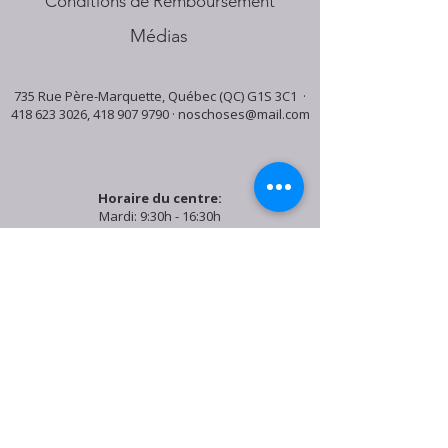
Conditions de Remboursement
Médias
735 Rue Père-Marquette, Québec (QC) G1S 3C1 ·
418 623 3026
,
418 907 9790
·
noschoses@mail.com
Horaire du centre:
Mardi: 9:30h - 16:30h
Jeudi: 9:30h - 19:00h
Samedi: 9:30h - 15:30h