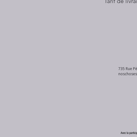
Tarif de livr
735 Rue Pè
noschose