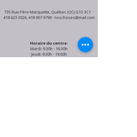
735 Rue Père-Marquette, Québec (QC) G1S 3C1 ·
418 623 3026
,
418 907 9790
·
noschoses@mail.com
Horaire du centre:
Mardi: 9:30h - 16:30h
Jeudi: 9:30h - 19:00h
Samedi: 9:30h - 15:30h