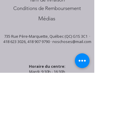
Conditions de Remboursement
Médias
735 Rue Père-Marquette, Québec (QC) G1S 3C1 ·
418 623 3026
,
418 907 9790
·
noschoses@mail.com
Horaire du centre:
Mardi: 9:30h - 16:30h
Jeudi: 9:30h - 19:00h
Samedi: 9:30h - 15:30h