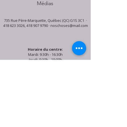
Médias
735 Rue Père-Marquette, Québec (QC) G1S 3C1 ·
418 623 3026
,
418 907 9790
·
noschoses@mail.com
Horaire du centre:
Mardi: 9:30h - 16:30h
Jeudi: 9:30h - 19:00h
Samedi: 9:30h - 15:30h