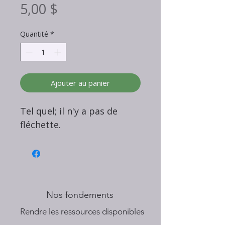
Prix
5,00 $
Quantité
*
Ajouter au panier
Tel quel; il n'y a pas de
fléchette.
Nos fondements
​Rendre les ressources disponibles