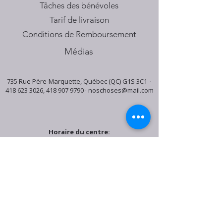
Tâches des bénévoles
Tarif de livraison
Conditions de Remboursement
Médias
735 Rue Père-Marquette, Québec (QC) G1S 3C1 ·
418 623 3026
,
418 907 9790
·
noschoses@mail.com
Horaire du centre:
Mardi: 9:30h - 16:30h
Jeudi: 9:30h - 19:00h
Samedi: 9:30h - 15:30h