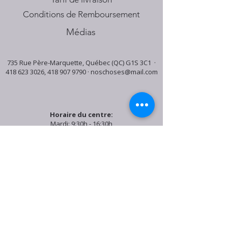
Conditions de Remboursement
Médias
735 Rue Père-Marquette, Québec (QC) G1S 3C1 ·
418 623 3026
,
418 907 9790
·
noschoses@mail.com
Horaire du centre:
Mardi: 9:30h - 16:30h
Jeudi: 9:30h - 19:00h
Samedi: 9:30h - 15:30h