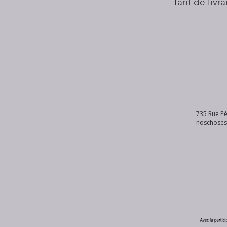
Tarif de livr
735 Rue Pè
noschose