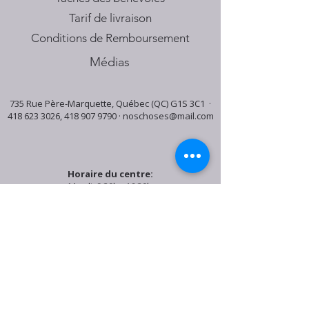
Tarif de livraison
Conditions de Remboursement
Médias
735 Rue Père-Marquette, Québec (QC) G1S 3C1 ·
418 623 3026
,
418 907 9790
·
noschoses@mail.com
Horaire du centre:
Mardi: 9:30h - 16:30h
Jeudi: 9:30h - 19:00h
Samedi: 9:30h - 15:30h