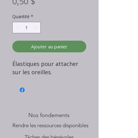
Prix
0,50 $
Quantité
*
Ajouter au panier
Élastiques pour attacher
sur les oreilles.
Nos fondements
​Rendre les ressources disponibles
Tâches des bénévoles