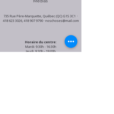
Médias
735 Rue Père-Marquette, Québec (QC) G1S 3C1 ·
418 623 3026
,
418 907 9790
·
noschoses@mail.com
Horaire du centre:
Mardi: 9:30h - 16:30h
Jeudi: 9:30h - 19:00h
Samedi: 9:30h - 15:30h