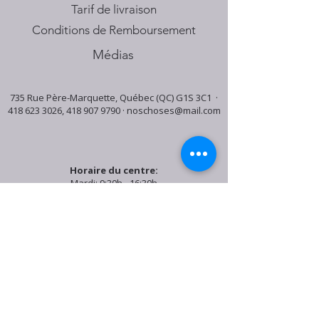
Tarif de livraison
Conditions de Remboursement
Médias
735 Rue Père-Marquette, Québec (QC) G1S 3C1 ·
418 623 3026
,
418 907 9790
·
noschoses@mail.com
Horaire du centre:
Mardi: 9:30h - 16:30h
Jeudi: 9:30h - 19:00h
Samedi: 9:30h - 15:30h