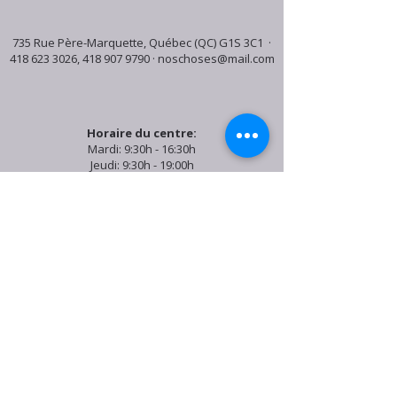
735 Rue Père-Marquette, Québec (QC) G1S 3C1 ·
418 623 3026
,
418 907 9790
·
noschoses@mail.com
Horaire du centre:
Mardi: 9:30h - 16:30h
Jeudi: 9:30h - 19:00h
Samedi: 9:30h - 15:30h