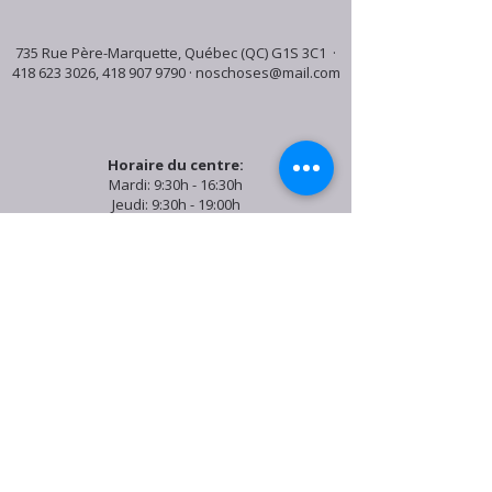
735 Rue Père-Marquette, Québec (QC) G1S 3C1 ·
418 623 3026
,
418 907 9790
·
noschoses@mail.com
Horaire du centre:
Mardi: 9:30h - 16:30h
Jeudi: 9:30h - 19:00h
Samedi: 9:30h - 15:30h