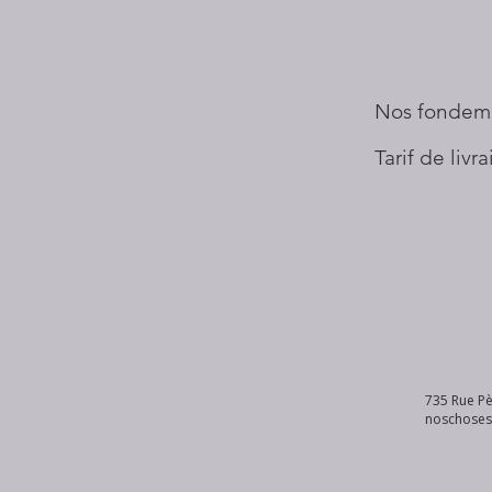
Nos fondem
Tarif de livr
735 Rue Pè
noschose