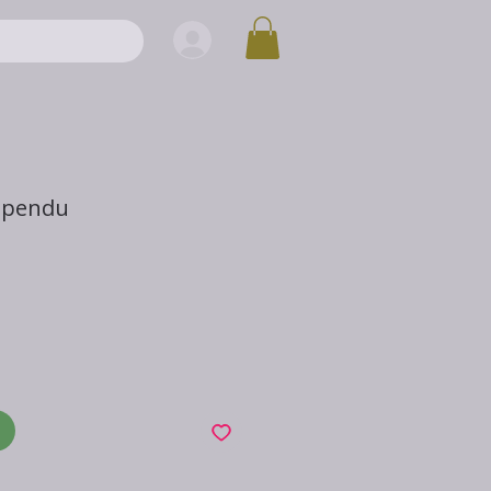
spendu
x