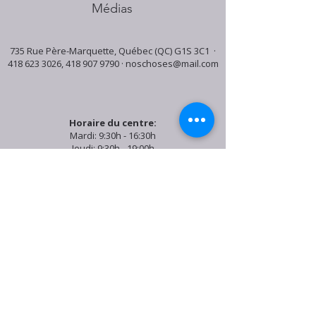
Médias
735 Rue Père-Marquette, Québec (QC) G1S 3C1 ·
418 623 3026
,
418 907 9790
·
noschoses@mail.com
Horaire du centre:
Mardi: 9:30h - 16:30h
Jeudi: 9:30h - 19:00h
Samedi: 9:30h - 15:30h