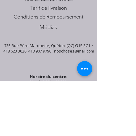
Tarif de livraison
Conditions de Remboursement
Médias
735 Rue Père-Marquette, Québec (QC) G1S 3C1 ·
418 623 3026
,
418 907 9790
·
noschoses@mail.com
Horaire du centre:
Mardi: 9:30h - 16:30h
Jeudi: 9:30h - 19:00h
Samedi: 9:30h - 15:30h