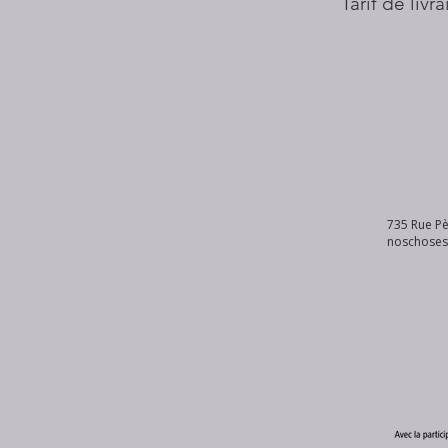
Tarif de livr
735 Rue Pè
noschose