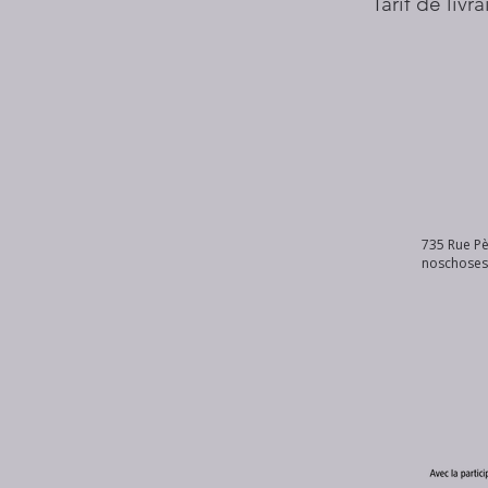
Tarif de livr
735 Rue Pè
noschose