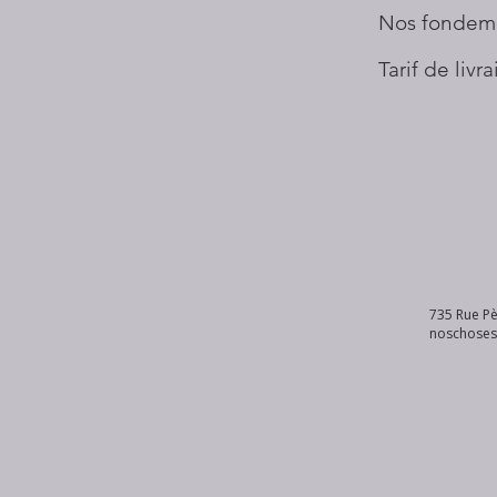
Nos fondem
Tarif de livr
735 Rue Pè
noschose