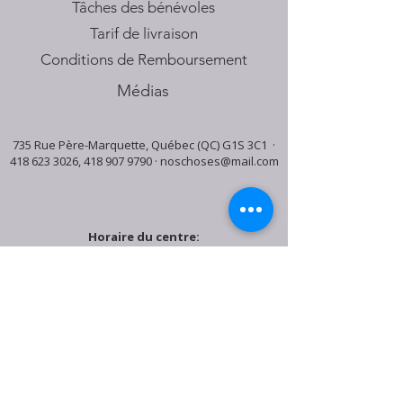
Tâches des bénévoles
Tarif de livraison
Conditions de Remboursement
Médias
735 Rue Père-Marquette, Québec (QC) G1S 3C1 ·
418 623 3026
,
418 907 9790
·
noschoses@mail.com
Horaire du centre:
Mardi: 9:30h - 16:30h
Jeudi: 9:30h - 19:00h
Samedi: 9:30h - 15:30h