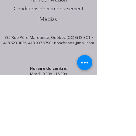
Conditions de Remboursement
Médias
735 Rue Père-Marquette, Québec (QC) G1S 3C1 ·
418 623 3026
,
418 907 9790
·
noschoses@mail.com
Horaire du centre:
Mardi: 9:30h - 16:30h
Jeudi: 9:30h - 19:00h
Samedi: 9:30h - 15:30h