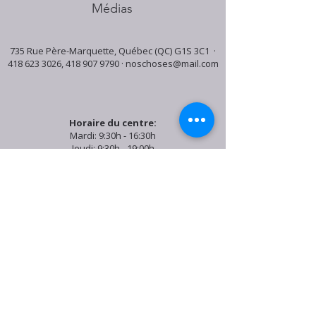
Médias
735 Rue Père-Marquette, Québec (QC) G1S 3C1 ·
418 623 3026
,
418 907 9790
·
noschoses@mail.com
Horaire du centre:
Mardi: 9:30h - 16:30h
Jeudi: 9:30h - 19:00h
Samedi: 9:30h - 15:30h