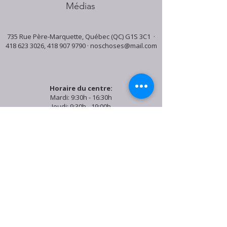
Médias
735 Rue Père-Marquette, Québec (QC) G1S 3C1 ·
418 623 3026
,
418 907 9790
·
noschoses@mail.com
Horaire du centre:
Mardi: 9:30h - 16:30h
Jeudi: 9:30h - 19:00h
Samedi: 9:30h - 15:30h