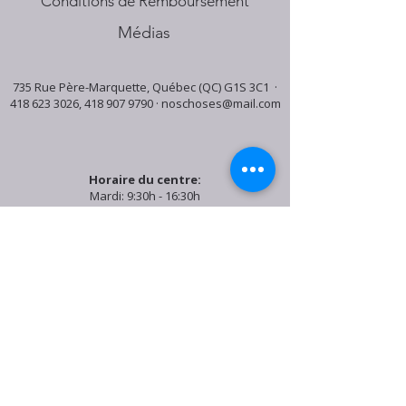
Conditions de Remboursement
Médias
735 Rue Père-Marquette, Québec (QC) G1S 3C1 ·
418 623 3026
,
418 907 9790
·
noschoses@mail.com
Horaire du centre:
Mardi: 9:30h - 16:30h
Jeudi: 9:30h - 19:00h
Samedi: 9:30h - 15:30h