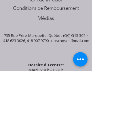
Conditions de Remboursement
Médias
735 Rue Père-Marquette, Québec (QC) G1S 3C1 ·
418 623 3026
,
418 907 9790
·
noschoses@mail.com
Horaire du centre:
Mardi: 9:30h - 16:30h
Jeudi: 9:30h - 19:00h
Samedi: 9:30h - 15:30h