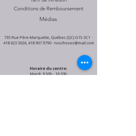
Conditions de Remboursement
Médias
735 Rue Père-Marquette, Québec (QC) G1S 3C1 ·
418 623 3026
,
418 907 9790
·
noschoses@mail.com
Horaire du centre:
Mardi: 9:30h - 16:30h
Jeudi: 9:30h - 19:00h
Samedi: 9:30h - 15:30h