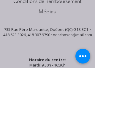
Conditions de Remboursement
Médias
735 Rue Père-Marquette, Québec (QC) G1S 3C1 ·
418 623 3026
,
418 907 9790
·
noschoses@mail.com
Horaire du centre:
Mardi: 9:30h - 16:30h
Jeudi: 9:30h - 19:00h
Samedi: 9:30h - 15:30h