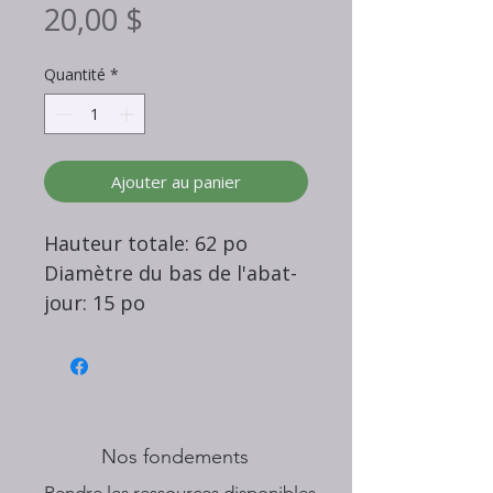
Prix
20,00 $
Quantité
*
Ajouter au panier
Hauteur totale: 62 po
Diamètre du bas de l'abat-
jour: 15 po
Nos fondements