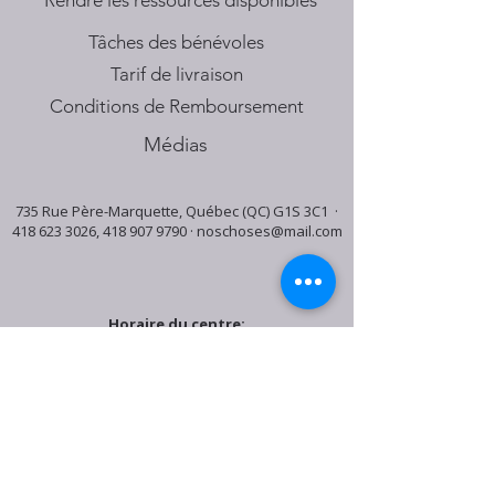
​Rendre les ressources disponibles
Tâches des bénévoles
Tarif de livraison
Conditions de Remboursement
Médias
735 Rue Père-Marquette, Québec (QC) G1S 3C1 ·
418 623 3026
,
418 907 9790
·
noschoses@mail.com
Horaire du centre:
Mardi: 9:30h - 16:30h
Jeudi: 9:30h - 19:00h
Samedi: 9:30h - 15:30h