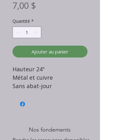
Prix
7,00 $
Quantité
*
Ajouter au panier
Hauteur 24"
Métal et cuivre
Sans abat-jour
Nos fondements