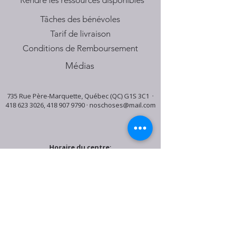
​Rendre les ressources disponibles
Tâches des bénévoles
Tarif de livraison
Conditions de Remboursement
Médias
735 Rue Père-Marquette, Québec (QC) G1S 3C1 ·
418 623 3026
,
418 907 9790
·
noschoses@mail.com
Horaire du centre:
Mardi: 9:30h - 16:30h
Jeudi: 9:30h - 19:00h
Samedi: 9:30h - 15:30h