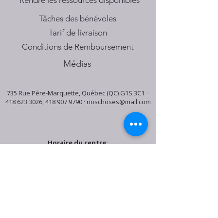
​Rendre les ressources disponibles
Tâches des bénévoles
Tarif de livraison
Conditions de Remboursement
Médias
735 Rue Père-Marquette, Québec (QC) G1S 3C1 ·
418 623 3026
,
418 907 9790
·
noschoses@mail.com
Horaire du centre:
Mardi: 9:30h - 16:30h
Jeudi: 9:30h - 19:00h
Samedi: 9:30h - 15:30h