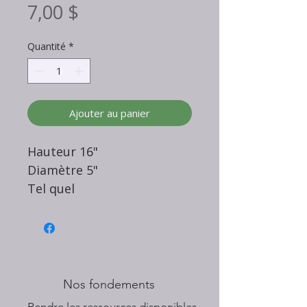
Prix
7,00 $
Quantité
*
Ajouter au panier
Hauteur 16"
Diamètre 5"
Tel quel
Nos fondements