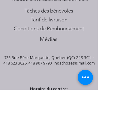
Tâches des bénévoles
Tarif de livraison
Conditions de Remboursement
Médias
735 Rue Père-Marquette, Québec (QC) G1S 3C1 ·
418 623 3026
,
418 907 9790
·
noschoses@mail.com
Horaire du centre:
Mardi: 9:30h - 16:30h
Jeudi: 9:30h - 19:00h
Samedi: 9:30h - 15:30h