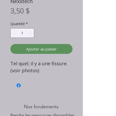
Nexxtech
Prix
3,50 $
Quantité
*
Ajouter au panier
Tel quel; il y a une fissure.
(voir photos)
Nos fondements
​Rendre les ressources disponibles