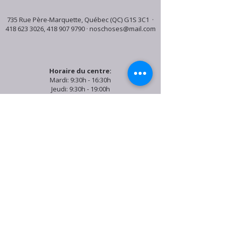
735 Rue Père-Marquette, Québec (QC) G1S 3C1 ·
418 623 3026
,
418 907 9790
·
noschoses@mail.com
Horaire du centre:
Mardi: 9:30h - 16:30h
Jeudi: 9:30h - 19:00h
Samedi: 9:30h - 15:30h