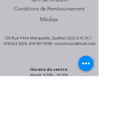
Conditions de Remboursement
Médias
735 Rue Père-Marquette, Québec (QC) G1S 3C1 ·
418 623 3026
,
418 907 9790
·
noschoses@mail.com
Horaire du centre:
Mardi: 9:30h - 16:30h
Jeudi: 9:30h - 19:00h
Samedi: 9:30h - 15:30h