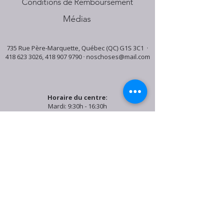
Conditions de Remboursement
Médias
735 Rue Père-Marquette, Québec (QC) G1S 3C1 ·
418 623 3026
,
418 907 9790
·
noschoses@mail.com
Horaire du centre:
Mardi: 9:30h - 16:30h
Jeudi: 9:30h - 19:00h
Samedi: 9:30h - 15:30h