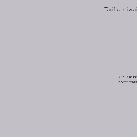
Tarif de livr
735 Rue Pè
noschose