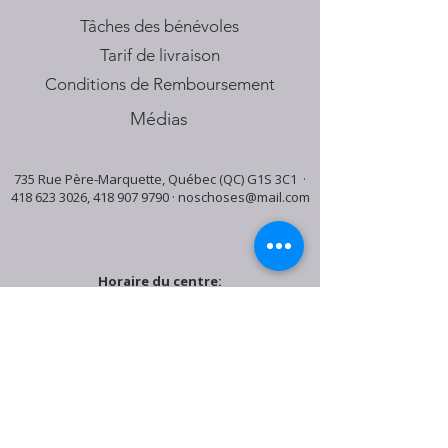
Tâches des bénévoles
Tarif de livraison
Conditions de Remboursement
Médias
735 Rue Père-Marquette, Québec (QC) G1S 3C1 ·
418 623 3026
,
418 907 9790
·
noschoses@mail.com
Horaire du centre:
Mardi: 9:30h - 16:30h
Jeudi: 9:30h - 19:00h
Samedi: 9:30h - 15:30h